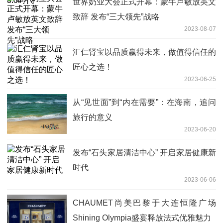
世界奶业大会正式开幕：蒙牛卢敏放英文
致辞 发布“三大领先”战略
2023-08-07
汇仁肾宝以品质赢得未来，做值得信任的
匠心之选！
2023-06-25
从“见世面”到“内在需要”：在海南，追问
旅行的意义
2023-06-20
发布“石头家居清洁中心” 开启家居健康新
时代
2023-06-06
CHAUMET尚美巴黎于大连恒隆广场
Shining Olympia盛宴释放法式优雅魅力