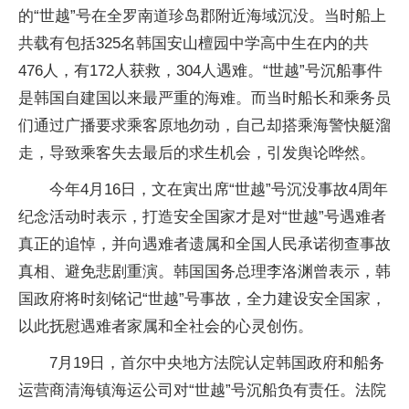
的“世越”号在全罗南道珍岛郡附近海域沉没。当时船上
共载有包括325名韩国安山檀园中学高中生在内的共
476人，有172人获救，304人遇难。“世越”号沉船事件
是韩国自建国以来最严重的海难。而当时船长和乘务员
们通过广播要求乘客原地勿动，自己却搭乘海警快艇溜
走，导致乘客失去最后的求生机会，引发舆论哗然。
今年4月16日，文在寅出席“世越”号沉没事故4周年
纪念活动时表示，打造安全国家才是对“世越”号遇难者
真正的追悼，并向遇难者遗属和全国人民承诺彻查事故
真相、避免悲剧重演。韩国国务总理李洛渊曾表示，韩
国政府将时刻铭记“世越”号事故，全力建设安全国家，
以此抚慰遇难者家属和全社会的心灵创伤。
7月19日，首尔中央地方法院认定韩国政府和船务
运营商清海镇海运公司对“世越”号沉船负有责任。法院